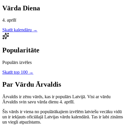
Vārda Diena
4. aprīlī
Skatīt kalendāru →
Popularitāte
Populārs izvēles
Skatīt top 100 →
Par Vārdu
Ārvaldis
Ārvaldis
ir
zēnu
vārds, kas ir populārs Latvijā.
Visi ar vārdu
Ārvaldis svin savu vārda dienu 4. aprīlī.
Šis vārds ir viena no populārākajiem izvēlēm latviešu vecāku vidū
un ir iekļauts oficiālajā Latvijas vārdu kalendārā. Tas ir labi zināms
un viegli atpazīstams.