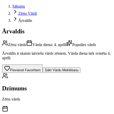
Sākums
Zēnu Vārdi
Ārvaldis
Ārvaldis
Zēnu vārds
Vārda diena:
4. aprīlī
Populārs vārds
Ārvaldis
ir skaists latviešu vārds
zēniem
.
Vārda diena tiek svinēta 4.
aprīlī.
Pievienot Favorītiem
Sākt Vārdu Meklēšanu
Dzimums
Zēnu vārds