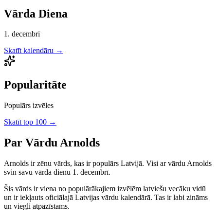
Vārda Diena
1. decembrī
Skatīt kalendāru →
Popularitāte
Populārs izvēles
Skatīt top 100 →
Par Vārdu
Arnolds
Arnolds
ir
zēnu
vārds, kas ir populārs Latvijā.
Visi ar vārdu Arnolds
svin savu vārda dienu 1. decembrī.
Šis vārds ir viena no populārākajiem izvēlēm latviešu vecāku vidū
un ir iekļauts oficiālajā Latvijas vārdu kalendārā. Tas ir labi zināms
un viegli atpazīstams.