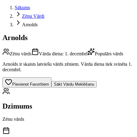
Sākums
Zēnu Vārdi
Arnolds
Arnolds
Zēnu vārds
Vārda diena:
1. decembrī
Populārs vārds
Arnolds
ir skaists latviešu vārds
zēniem
.
Vārda diena tiek svinēta 1.
decembrī.
Pievienot Favorītiem
Sākt Vārdu Meklēšanu
Dzimums
Zēnu vārds