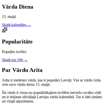
Vārda Diena
15. maijā
Skatīt kalendāru →
Popularitāte
Populārs izvēles
Skatīt top 100 →
Par Vārdu
Arita
Arita
ir
meitenes
vārds, kas ir populārs Latvijā.
Visi ar vārdu Arita
svin savu vārda dienu 15. maijā.
Šis vārds ir viena no populārākajiem izvēlēm latviešu vecāku vidū
un ir iekļauts oficiālajā Latvijas vārdu kalendārā. Tas ir labi zināms
un viegli atpazīstams.