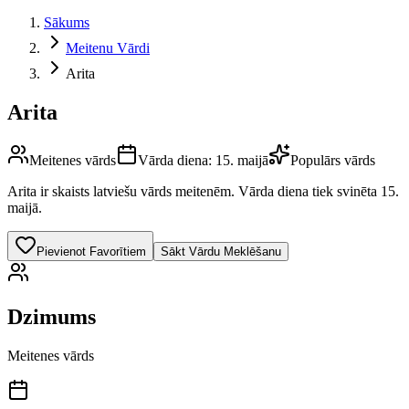
Sākums
Meitenu Vārdi
Arita
Arita
Meitenes vārds
Vārda diena:
15. maijā
Populārs vārds
Arita
ir skaists latviešu vārds
meitenēm
.
Vārda diena tiek svinēta 15.
maijā.
Pievienot Favorītiem
Sākt Vārdu Meklēšanu
Dzimums
Meitenes vārds