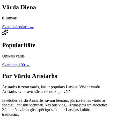
Vārda Diena
8. janvārī
Skatīt kalendāru →
Popularitāte
Unikāls vārds
Skatīt top 100 →
Par Vārdu
Aristarhs
Aristarhs
ir
zēnu
vārds, kas ir populārs Latvijā.
Visi ar vārdu
Aristarhs svin savu vārda dienu 8. janvārī.
Izvēloties vārdu
Aristarhs
savam bērnam, jūs izvēlaties vārdu ar
spēcīgu latvisku identitāti, kas būs viegli izrunājams un atcerēties.
Zēni
ar šo vārdu gūst spēcīgu saikni ar Latvijas kultūru un
tradīcijām.