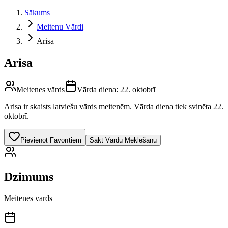
Sākums
Meitenu Vārdi
Arisa
Arisa
Meitenes vārds
Vārda diena:
22. oktobrī
Arisa
ir skaists latviešu vārds
meitenēm
.
Vārda diena tiek svinēta 22.
oktobrī.
Pievienot Favorītiem
Sākt Vārdu Meklēšanu
Dzimums
Meitenes vārds