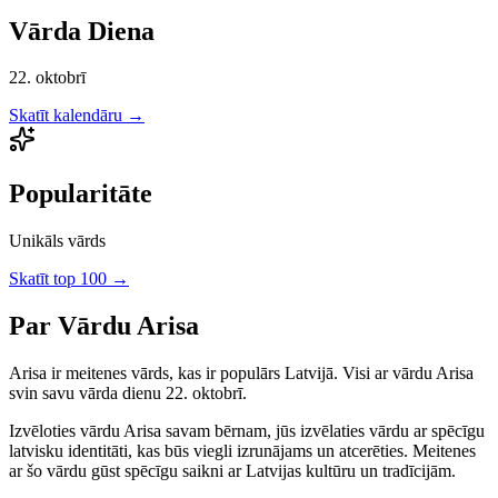
Vārda Diena
22. oktobrī
Skatīt kalendāru →
Popularitāte
Unikāls vārds
Skatīt top 100 →
Par Vārdu
Arisa
Arisa
ir
meitenes
vārds, kas ir populārs Latvijā.
Visi ar vārdu Arisa
svin savu vārda dienu 22. oktobrī.
Izvēloties vārdu
Arisa
savam bērnam, jūs izvēlaties vārdu ar spēcīgu
latvisku identitāti, kas būs viegli izrunājams un atcerēties.
Meitenes
ar šo vārdu gūst spēcīgu saikni ar Latvijas kultūru un tradīcijām.