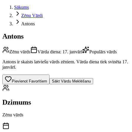
Sākums
Zēnu Vārdi
Antons
Antons
Zēnu vārds
Vārda diena:
17. janvārī
Populārs vārds
Antons
ir skaists latviešu vārds
zēniem
.
Vārda diena tiek svinēta 17.
janvārī.
Pievienot Favorītiem
Sākt Vārdu Meklēšanu
Dzimums
Zēnu vārds