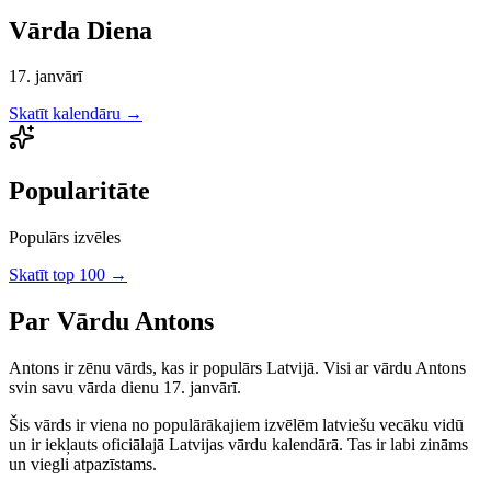
Vārda Diena
17. janvārī
Skatīt kalendāru →
Popularitāte
Populārs izvēles
Skatīt top 100 →
Par Vārdu
Antons
Antons
ir
zēnu
vārds, kas ir populārs Latvijā.
Visi ar vārdu Antons
svin savu vārda dienu 17. janvārī.
Šis vārds ir viena no populārākajiem izvēlēm latviešu vecāku vidū
un ir iekļauts oficiālajā Latvijas vārdu kalendārā. Tas ir labi zināms
un viegli atpazīstams.