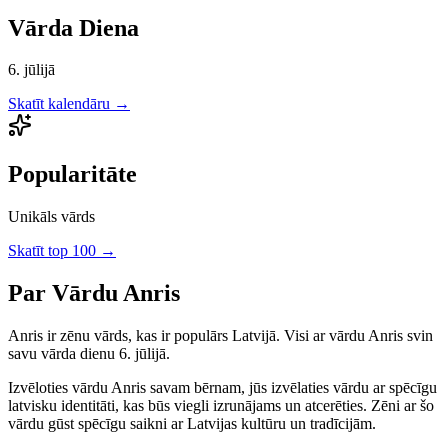
Vārda Diena
6. jūlijā
Skatīt kalendāru →
Popularitāte
Unikāls vārds
Skatīt top 100 →
Par Vārdu
Anris
Anris
ir
zēnu
vārds, kas ir populārs Latvijā.
Visi ar vārdu Anris svin
savu vārda dienu 6. jūlijā.
Izvēloties vārdu
Anris
savam bērnam, jūs izvēlaties vārdu ar spēcīgu
latvisku identitāti, kas būs viegli izrunājams un atcerēties.
Zēni
ar šo
vārdu gūst spēcīgu saikni ar Latvijas kultūru un tradīcijām.