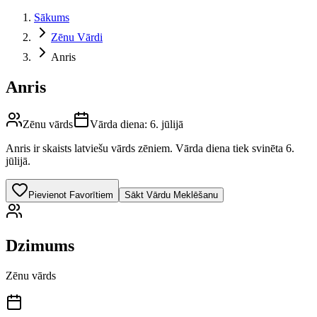
Sākums
Zēnu Vārdi
Anris
Anris
Zēnu vārds
Vārda diena:
6. jūlijā
Anris
ir skaists latviešu vārds
zēniem
.
Vārda diena tiek svinēta 6.
jūlijā.
Pievienot Favorītiem
Sākt Vārdu Meklēšanu
Dzimums
Zēnu vārds