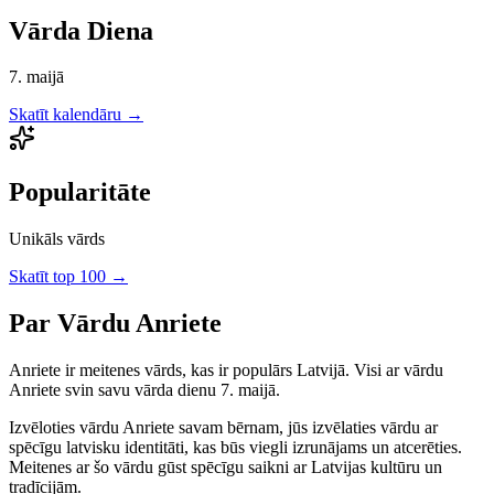
Vārda Diena
7. maijā
Skatīt kalendāru →
Popularitāte
Unikāls vārds
Skatīt top 100 →
Par Vārdu
Anriete
Anriete
ir
meitenes
vārds, kas ir populārs Latvijā.
Visi ar vārdu
Anriete svin savu vārda dienu 7. maijā.
Izvēloties vārdu
Anriete
savam bērnam, jūs izvēlaties vārdu ar
spēcīgu latvisku identitāti, kas būs viegli izrunājams un atcerēties.
Meitenes
ar šo vārdu gūst spēcīgu saikni ar Latvijas kultūru un
tradīcijām.