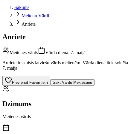
Sākums
Meitenu Vārdi
Anriete
Anriete
Meitenes vārds
Vārda diena:
7. maijā
Anriete
ir skaists latviešu vārds
meitenēm
.
Vārda diena tiek svinēta
7. maijā.
Pievienot Favorītiem
Sākt Vārdu Meklēšanu
Dzimums
Meitenes vārds