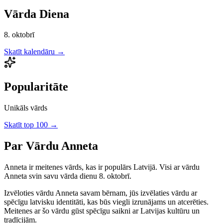
Vārda Diena
8. oktobrī
Skatīt kalendāru →
Popularitāte
Unikāls vārds
Skatīt top 100 →
Par Vārdu
Anneta
Anneta
ir
meitenes
vārds, kas ir populārs Latvijā.
Visi ar vārdu
Anneta svin savu vārda dienu 8. oktobrī.
Izvēloties vārdu
Anneta
savam bērnam, jūs izvēlaties vārdu ar
spēcīgu latvisku identitāti, kas būs viegli izrunājams un atcerēties.
Meitenes
ar šo vārdu gūst spēcīgu saikni ar Latvijas kultūru un
tradīcijām.