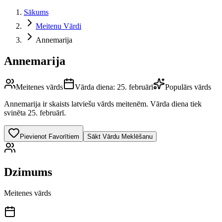
Sākums
Meitenu Vārdi
Annemarija
Annemarija
Meitenes vārds
Vārda diena:
25. februārī
Populārs vārds
Annemarija
ir skaists latviešu vārds
meitenēm
.
Vārda diena tiek
svinēta 25. februārī.
Pievienot Favorītiem
Sākt Vārdu Meklēšanu
Dzimums
Meitenes vārds