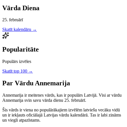
Vārda Diena
25. februārī
Skatīt kalendāru →
Popularitāte
Populārs izvēles
Skatīt top 100 →
Par Vārdu
Annemarija
Annemarija
ir
meitenes
vārds, kas ir populārs Latvijā.
Visi ar vārdu
Annemarija svin savu vārda dienu 25. februārī.
Šis vārds ir viena no populārākajiem izvēlēm latviešu vecāku vidū
un ir iekļauts oficiālajā Latvijas vārdu kalendārā. Tas ir labi zināms
un viegli atpazīstams.