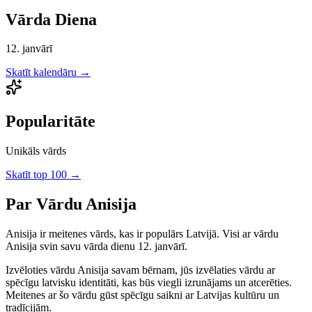
Vārda Diena
12. janvārī
Skatīt kalendāru →
Popularitāte
Unikāls vārds
Skatīt top 100 →
Par Vārdu
Anisija
Anisija
ir
meitenes
vārds, kas ir populārs Latvijā.
Visi ar vārdu
Anisija svin savu vārda dienu 12. janvārī.
Izvēloties vārdu
Anisija
savam bērnam, jūs izvēlaties vārdu ar
spēcīgu latvisku identitāti, kas būs viegli izrunājams un atcerēties.
Meitenes
ar šo vārdu gūst spēcīgu saikni ar Latvijas kultūru un
tradīcijām.