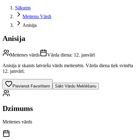
Sākums
Meitenu Vārdi
Anisija
Anisija
Meitenes vārds
Vārda diena:
12. janvārī
Anisija
ir skaists latviešu vārds
meitenēm
.
Vārda diena tiek svinēta
12. janvārī.
Pievienot Favorītiem
Sākt Vārdu Meklēšanu
Dzimums
Meitenes vārds