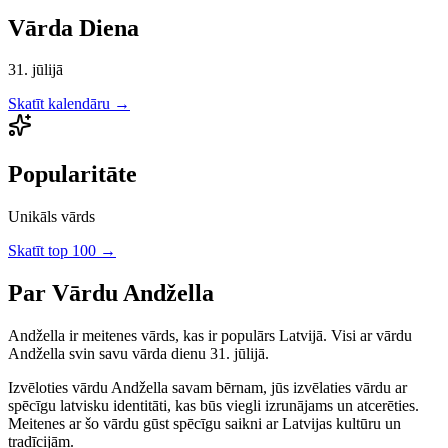
Vārda Diena
31. jūlijā
Skatīt kalendāru →
Popularitāte
Unikāls vārds
Skatīt top 100 →
Par Vārdu
Andžella
Andžella
ir
meitenes
vārds, kas ir populārs Latvijā.
Visi ar vārdu
Andžella svin savu vārda dienu 31. jūlijā.
Izvēloties vārdu
Andžella
savam bērnam, jūs izvēlaties vārdu ar
spēcīgu latvisku identitāti, kas būs viegli izrunājams un atcerēties.
Meitenes
ar šo vārdu gūst spēcīgu saikni ar Latvijas kultūru un
tradīcijām.