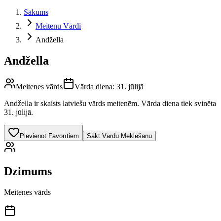
Sākums
Meitenu Vārdi
Andžella
Andžella
Meitenes vārds
Vārda diena:
31. jūlijā
Andžella
ir skaists latviešu vārds
meitenēm
.
Vārda diena tiek svinēta
31. jūlijā.
Pievienot Favorītiem
Sākt Vārdu Meklēšanu
Dzimums
Meitenes vārds