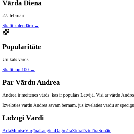
Vārda Diena
27. februārī
Skatīt kalendāru →
Popularitāte
Unikāls vārds
Skatīt top 100 →
Par Vārdu
Andrea
Andrea
ir
meitenes
vārds, kas ir populārs Latvijā.
Visi ar vārdu Andrea
Izvēloties vārdu
Andrea
savam bērnam, jūs izvēlaties vārdu ar spēcīgu l
Līdzīgi Vārdi
Arfa
Munise
Virgīna
Langina
Dagmāra
Zidra
Dzintāra
Sonāte