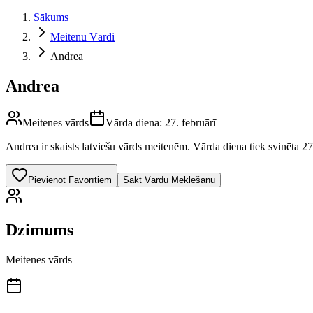
Sākums
Meitenu Vārdi
Andrea
Andrea
Meitenes vārds
Vārda diena:
27. februārī
Andrea
ir skaists latviešu vārds
meitenēm
.
Vārda diena tiek svinēta 27.
Pievienot Favorītiem
Sākt Vārdu Meklēšanu
Dzimums
Meitenes vārds