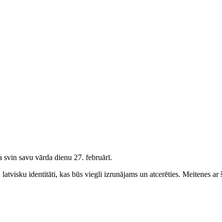
 svin savu vārda dienu 27. februārī.
atvisku identitāti, kas būs viegli izrunājams un atcerēties.
Meitenes
ar 