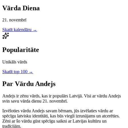
Vārda Diena
21. novembrī
Skatīt kalendāru →
Popularitāte
Unikāls vārds
Skatīt top 100 →
Par Vārdu
Andejs
Andejs
ir
zēnu
vārds, kas ir populārs Latvijā.
Visi ar vārdu Andejs
svin savu vārda dienu 21. novembrī.
Izvēloties vārdu
Andejs
savam bērnam, jūs izvēlaties vārdu ar
spēcīgu latvisku identitāti, kas būs viegli izrunājams un atcerēties.
Zēni
ar šo vārdu gūst spēcīgu saikni ar Latvijas kultūru un
tradīcijām.