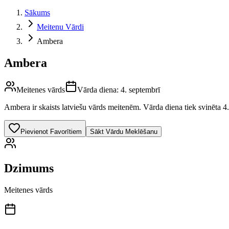
Sākums
Meitenu Vārdi
Ambera
Ambera
Meitenes vārds
Vārda diena:
4. septembrī
Ambera
ir skaists latviešu vārds
meitenēm
.
Vārda diena tiek svinēta 4.
Pievienot Favorītiem
Sākt Vārdu Meklēšanu
Dzimums
Meitenes vārds