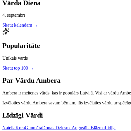
Vārda Diena
4. septembrī
Skatīt kalendāru →
Popularitāte
Unikāls vārds
Skatīt top 100 →
Par Vārdu
Ambera
Ambera
ir
meitenes
vārds, kas ir populārs Latvijā.
Visi ar vārdu Amber
Izvēloties vārdu
Ambera
savam bērnam, jūs izvēlaties vārdu ar spēcīgu 
Līdzīgi Vārdi
Natella
Kora
Gunmāra
Donata
Dziesma
Augustīna
Blāzma
Lidija