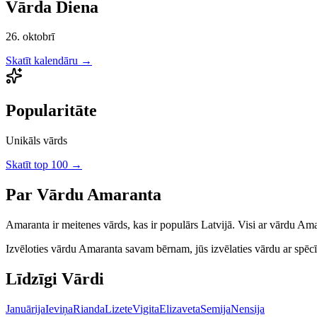
Vārda Diena
26. oktobrī
Skatīt kalendāru →
Popularitāte
Unikāls vārds
Skatīt top 100 →
Par Vārdu
Amaranta
Amaranta
ir
meitenes
vārds, kas ir populārs Latvijā.
Visi ar vārdu Ama
Izvēloties vārdu
Amaranta
savam bērnam, jūs izvēlaties vārdu ar spēcīg
Līdzīgi Vārdi
Januārija
Ieviņa
Rianda
Lizete
Vigita
Elizaveta
Semija
Nensija