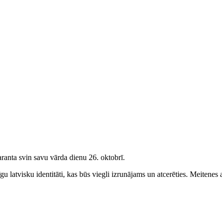
ranta svin savu vārda dienu 26. oktobrī.
u latvisku identitāti, kas būs viegli izrunājams un atcerēties.
Meitenes
a