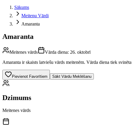
Sākums
Meitenu Vārdi
Amaranta
Amaranta
Meitenes vārds
Vārda diena:
26. oktobrī
Amaranta
ir skaists latviešu vārds
meitenēm
.
Vārda diena tiek svinēta 
Pievienot Favorītiem
Sākt Vārdu Meklēšanu
Dzimums
Meitenes vārds