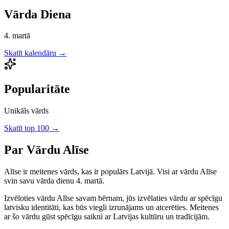
Vārda Diena
4. martā
Skatīt kalendāru →
Popularitāte
Unikāls vārds
Skatīt top 100 →
Par Vārdu
Alīse
Alīse
ir
meitenes
vārds, kas ir populārs Latvijā.
Visi ar vārdu Alīse
svin savu vārda dienu 4. martā.
Izvēloties vārdu
Alīse
savam bērnam, jūs izvēlaties vārdu ar spēcīgu
latvisku identitāti, kas būs viegli izrunājams un atcerēties.
Meitenes
ar šo vārdu gūst spēcīgu saikni ar Latvijas kultūru un tradīcijām.