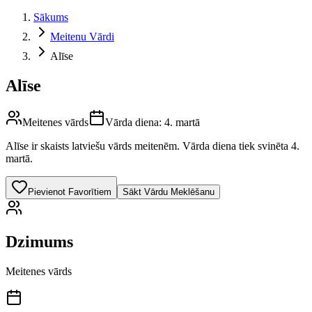
Sākums
Meitenu Vārdi
Alīse
Alīse
Meitenes vārds
Vārda diena:
4. martā
Alīse
ir skaists latviešu vārds
meitenēm
.
Vārda diena tiek svinēta 4.
martā.
Pievienot Favorītiem
Sākt Vārdu Meklēšanu
Dzimums
Meitenes vārds