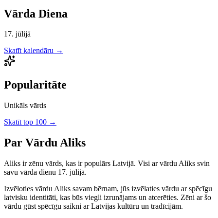
Vārda Diena
17. jūlijā
Skatīt kalendāru →
Popularitāte
Unikāls vārds
Skatīt top 100 →
Par Vārdu
Aliks
Aliks
ir
zēnu
vārds, kas ir populārs Latvijā.
Visi ar vārdu Aliks svin
savu vārda dienu 17. jūlijā.
Izvēloties vārdu
Aliks
savam bērnam, jūs izvēlaties vārdu ar spēcīgu
latvisku identitāti, kas būs viegli izrunājams un atcerēties.
Zēni
ar šo
vārdu gūst spēcīgu saikni ar Latvijas kultūru un tradīcijām.