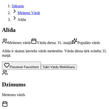
Sākums
Meitenu Vārdi
Alīda
Alīda
Meitenes vārds
Vārda diena:
31. maijā
Populārs vārds
Alīda
ir skaists latviešu vārds
meitenēm
.
Vārda diena tiek svinēta 31.
maijā.
Pievienot Favorītiem
Sākt Vārdu Meklēšanu
Dzimums
Meitenes vārds