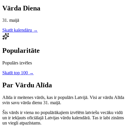
Vārda Diena
31. maijā
Skatīt kalendāru →
Popularitāte
Populārs izvēles
Skatīt top 100 →
Par Vārdu
Alīda
Alīda
ir
meitenes
vārds, kas ir populārs Latvijā.
Visi ar vārdu Alīda
svin savu vārda dienu 31. maijā.
Šis vārds ir viena no populārākajiem izvēlēm latviešu vecāku vidū
un ir iekļauts oficiālajā Latvijas vārdu kalendārā. Tas ir labi zināms
un viegli atpazīstams.