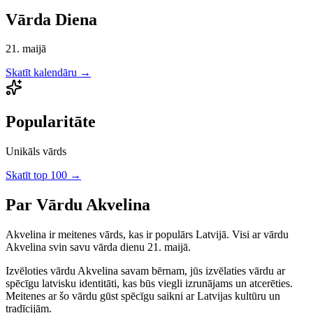
Vārda Diena
21. maijā
Skatīt kalendāru →
Popularitāte
Unikāls vārds
Skatīt top 100 →
Par Vārdu
Akvelina
Akvelina
ir
meitenes
vārds, kas ir populārs Latvijā.
Visi ar vārdu
Akvelina svin savu vārda dienu 21. maijā.
Izvēloties vārdu
Akvelina
savam bērnam, jūs izvēlaties vārdu ar
spēcīgu latvisku identitāti, kas būs viegli izrunājams un atcerēties.
Meitenes
ar šo vārdu gūst spēcīgu saikni ar Latvijas kultūru un
tradīcijām.