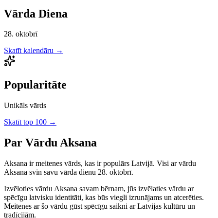
Vārda Diena
28. oktobrī
Skatīt kalendāru →
Popularitāte
Unikāls vārds
Skatīt top 100 →
Par Vārdu
Aksana
Aksana
ir
meitenes
vārds, kas ir populārs Latvijā.
Visi ar vārdu
Aksana svin savu vārda dienu 28. oktobrī.
Izvēloties vārdu
Aksana
savam bērnam, jūs izvēlaties vārdu ar
spēcīgu latvisku identitāti, kas būs viegli izrunājams un atcerēties.
Meitenes
ar šo vārdu gūst spēcīgu saikni ar Latvijas kultūru un
tradīcijām.