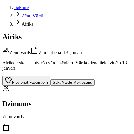
Sākums
Zēnu Vārdi
Airiks
Airiks
Zēnu vārds
Vārda diena:
13. janvārī
Airiks
ir skaists latviešu vārds
zēniem
.
Vārda diena tiek svinēta 13.
janvārī.
Pievienot Favorītiem
Sākt Vārdu Meklēšanu
Dzimums
Zēnu vārds