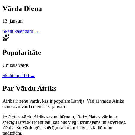
Vārda Diena
13. janvārī
Skatīt kalendāru →
Popularitāte
Unikāls vārds
Skatīt top 100 →
Par Vārdu
Airiks
Airiks
ir
zēnu
vārds, kas ir populārs Latvijā.
Visi ar vārdu Airiks
svin savu vārda dienu 13. janvārī.
Izvēloties vārdu
Airiks
savam bērnam, jūs izvēlaties vārdu ar
spēcīgu latvisku identitāti, kas būs viegli izrunājams un atcerēties.
Zēni
ar šo vārdu gūst spēcīgu saikni ar Latvijas kultūru un
tradīcijām.